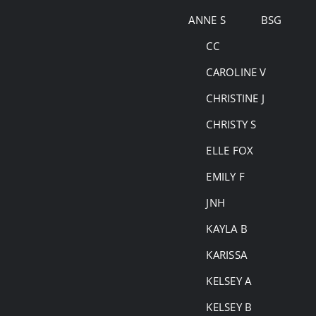
Skip
ANNE S
BSG
to
CC
content
CAROLINE V
CHRISTINE J
CHRISTY S
ELLE FOX
EMILY F
JNH
KAYLA B
KARISSA
KELSEY A
KELSEY B