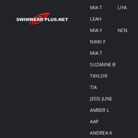
MIA T
LIYA
LEAH
MIA Y
NCN
NIKKI F
MIA T
SUZANNE B
TAYLOR
TIA
JESSI JUNE
AMBER L
AAP
ANDREA K